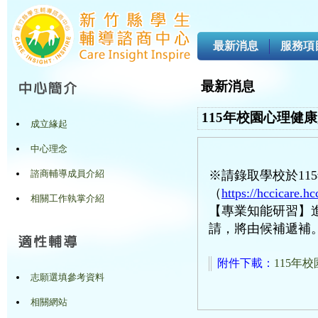
最新消息
服務項
最新消息
115年校園心理健
成立緣起
中心理念
諮商輔導成員介紹
※請錄取學校於11
（
https://hccicare.
相關工作執掌介紹
【專業知能研習】
請，將由候補遞補
附件下載：
115年
志願選填參考資料
相關網站